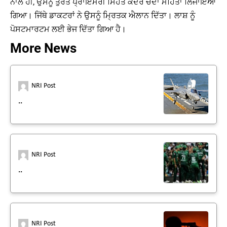
ਨਾਲ ਹੀ, ਉਸਨੂੰ ਤੁਰੰਤ ਪ੍ਰਾਇਮਰੀ ਸਿਹਤ ਕੇਂਦਰ ਚੈਦਾ ਮਹਿਤਾ ਲਿਜਾਇਆ
ਗਿਆ। ਜਿੱਥੇ ਡਾਕਟਰਾਂ ਨੇ ਉਸਨੂੰ ਮ੍ਰਿਤਕ ਐਲਾਨ ਦਿੱਤਾ। ਲਾਸ਼ ਨੂੰ
ਪੋਸਟਮਾਰਟਮ ਲਈ ਭੇਜ ਦਿੱਤਾ ਗਿਆ ਹੈ।
More News
NRI Post
..
NRI Post
..
NRI Post