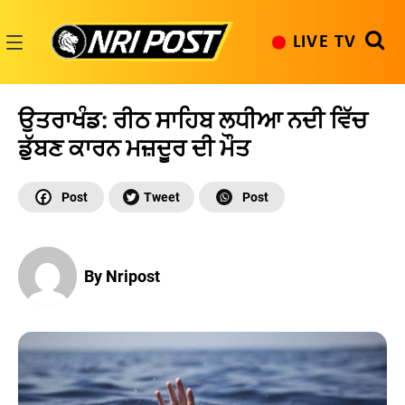
Skip
to
LIVE TV
content
NRI
Post
ਉਤਰਾਖੰਡ: ਰੀਠ ਸਾਹਿਬ ਲਧੀਆ ਨਦੀ ਵਿੱਚ
ਡੁੱਬਣ ਕਾਰਨ ਮਜ਼ਦੂਰ ਦੀ ਮੌਤ
By Nripost