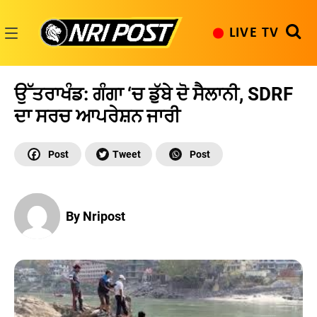
Skip
to
LIVE TV
content
NRI
Post
ਉੱਤਰਾਖੰਡ: ਗੰਗਾ ‘ਚ ਡੁੱਬੇ ਦੋ ਸੈਲਾਨੀ, SDRF
ਦਾ ਸਰਚ ਆਪਰੇਸ਼ਨ ਜਾਰੀ
By Nripost