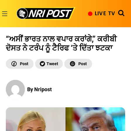
Skip
to
LIVE TV
content
NRI
Post
“ਅਸੀਂ ਭਾਰਤ ਨਾਲ ਵਪਾਰ ਕਰਾਂਗੇ,” ਕਰੀਬੀ
ਦੋਸਤ ਨੇ ਟਰੰਪ ਨੂੰ ਟੈਰਿਫ ‘ਤੇ ਦਿੱਤਾ ਝਟਕਾ
By Nripost