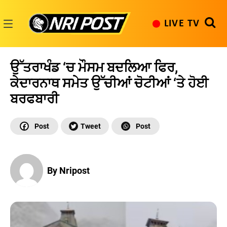
Skip
to
LIVE TV
content
NRI
Post
ਉੱਤਰਾਖੰਡ ‘ਚ ਮੌਸਮ ਬਦਲਿਆ ਫਿਰ,
ਕੇਦਾਰਨਾਥ ਸਮੇਤ ਉੱਚੀਆਂ ਚੋਟੀਆਂ ‘ਤੇ ਹੋਈ
ਬਰਫਬਾਰੀ
By Nripost