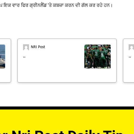
 ਇਕ ਵਾਰ ਫਿਰ ਗ੍ਰੀਨਲੈਂਡ 'ਤੇ ਕਬਜ਼ਾ ਕਰਨ ਦੀ ਗੱਲ ਕਰ ਰਹੇ ਹਨ।
NRI Post
..
..