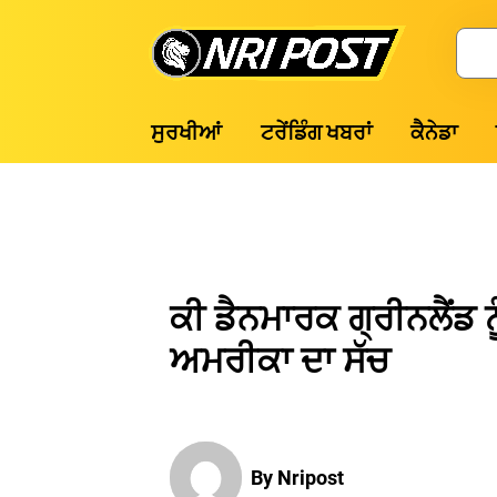
Skip
to
Search
content
NRI
ਸੁਰਖੀਆਂ
ਟਰੇਂਡਿੰਗ ਖਬਰਾਂ
ਕੈਨੇਡਾ
Post
ਕੀ ਡੈਨਮਾਰਕ ਗ੍ਰੀਨਲੈਂਡ ਨ
ਅਮਰੀਕਾ ਦਾ ਸੱਚ
By Nripost