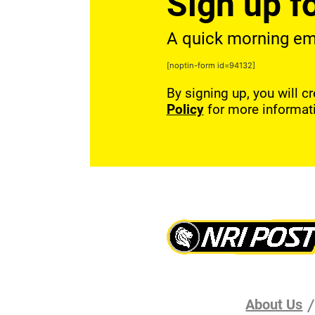
Sign up fo
A quick morning emai
[noptin-form id=94132]
By signing up, you will c
Policy
for more informat
About Us