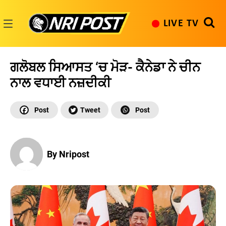
Skip
to
LIVE TV
content
NRI
Post
ਗਲੋਬਲ ਸਿਆਸਤ ‘ਚ ਮੋੜ- ਕੈਨੇਡਾ ਨੇ ਚੀਨ
ਨਾਲ ਵਧਾਈ ਨਜ਼ਦੀਕੀ
By Nripost