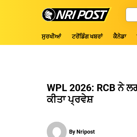
Skip
to
Search
content
NRI
ਸੁਰਖੀਆਂ
ਟਰੇਂਡਿੰਗ ਖਬਰਾਂ
ਕੈਨੇਡਾ
Post
WPL 2026: RCB ਨੇ ਲਗ
ਕੀਤਾ ਪ੍ਰਵੇਸ਼
By Nripost