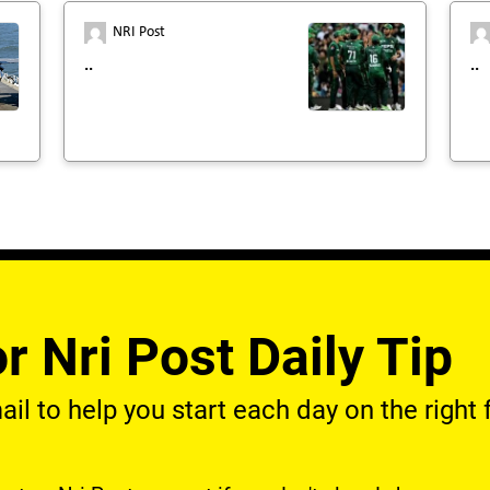
NRI Post
..
..
r Nri Post Daily Tip
l to help you start each day on the right f