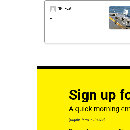
NRI Post
..
Sign up fo
A quick morning emai
[noptin-form id=94132]