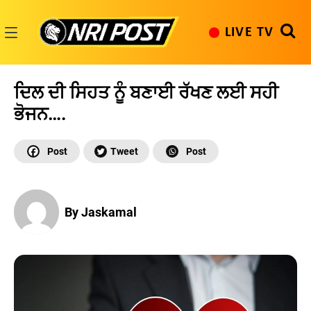
Skip
to
LIVE TV
content
NRI
Post
ਦਿਲ ਦੀ ਸਿਹਤ ਨੂੰ ਬਣਾਈ ਰੱਖਣ ਲਈ ਸਹੀ
ਭੋਜਨ….
By Jaskamal