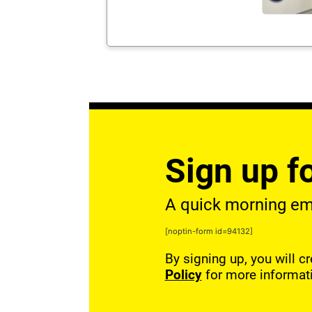
Sign up fo
A quick morning emai
[noptin-form id=94132]
By signing up, you will c
Policy
for more informat