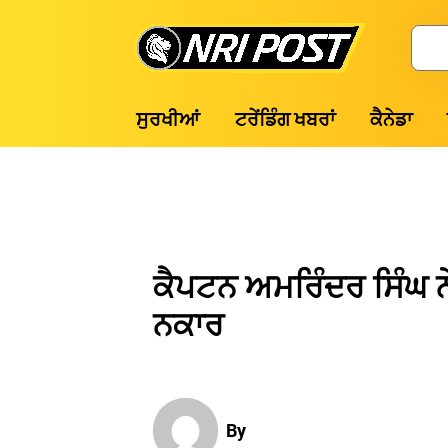
Skip
to
Search
content
NRI
ਸੁਰਖੀਆਂ
ਟਰੇਂਡਿੰਗ ਖਬਰਾਂ
ਕੈਨੇਡਾ
Post
ਕੈਪਟਨ ਅਮਰਿੰਦਰ ਸਿੰਘ ਨੇ
ਨਕਾਰ
By